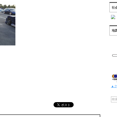
社
地
。
▲