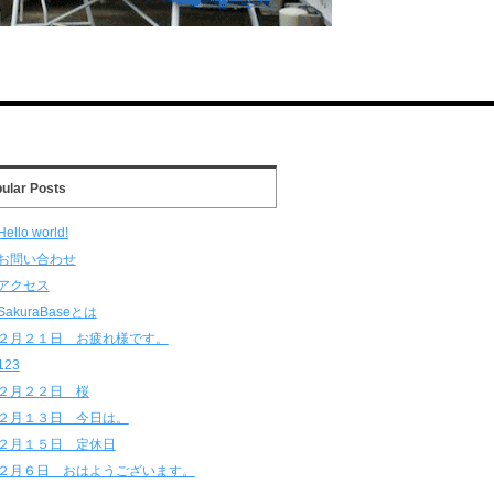
ular Posts
Hello world!
お問い合わせ
アクセス
SakuraBaseとは
２月２１日 お疲れ様です。
123
２月２２日 桜
２月１３日 今日は。
２月１５日 定休日
２月６日 おはようございます。