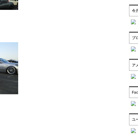
今
ブ
ア
Fa
ユ